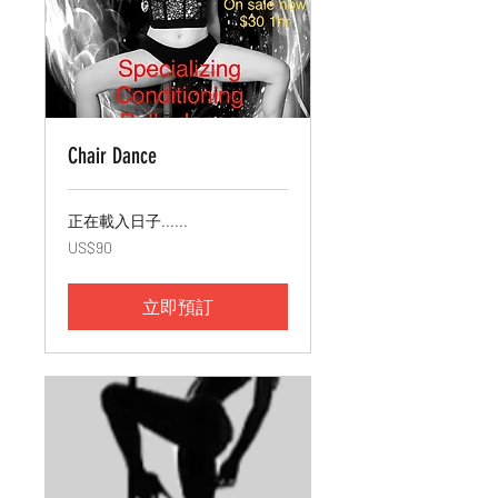
Chair Dance
正在載入日子......
90
US$90
美
元
立即預訂