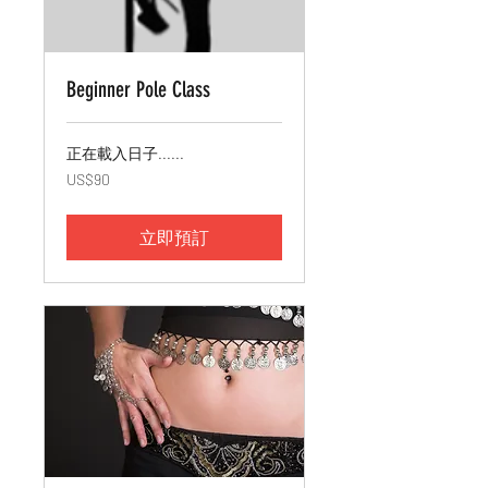
Beginner Pole Class
正在載入日子......
90
US$90
美
元
立即預訂