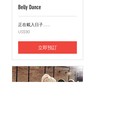
Belly Dance
正在載入日子......
90
US$90
美
元
立即預訂
Conditioning for Pole