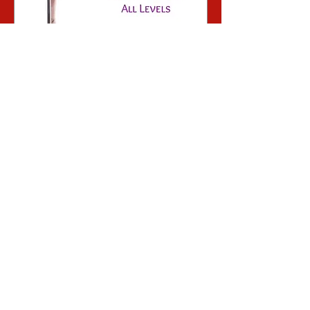
Jax Spencer Powrót do
podstaw
sob., 02 kwi
Więcej informacji
Szczegóły