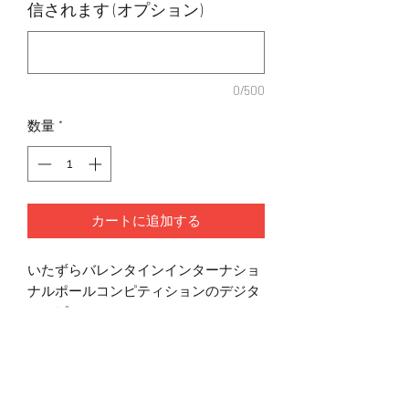
信されます (オプション)
0/500
数量
*
カートに追加する
いたずらバレンタインインターナショ
ナルポールコンピティションのデジタ
ルコピー。
注文が処理された後、ダウンロードメ
ールが送信されます。