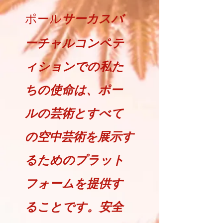
ポール
サーカス
バ
ーチャルコンペテ
ィションでの私た
ちの使命は、ポー
ルの芸術とすべて
の空中芸術を展示す
るためのプラット
フォームを提供す
ることです。安全