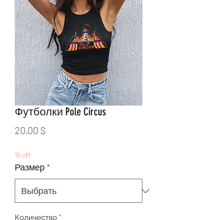
Футболки Pole Circus
Цена
20,00 $
15 off
Размер
*
Количество
*