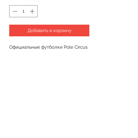
Добавить в корзину
Официальные футболки Pole Circus
Все продажи являются
окончательными.
Возврата и обмена нет.
Free Pole Tutorials
Like & Subscribe