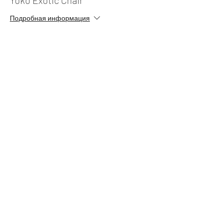
Yoko Exotic Chair
Подробная информация
Цена
35,00 $
+0,88 $ как комиссия с продажи билетов
Share this event
Free Pole Tutorials
Like & Subscribe