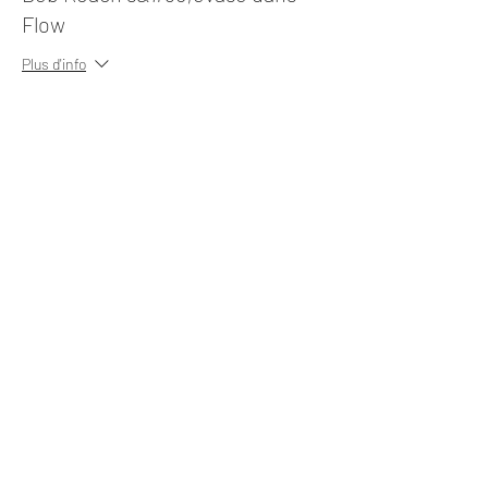
Flow
Plus d'info
Prix
35,00 $US
+ 0,88 $US de frais de billetterie
Share this event
Free Pole Tutorials
Like & Subscribe