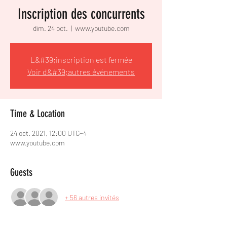
Inscription des concurrents
dim. 24 oct.
  |  
www.youtube.com
L&#39;inscription est fermée
Voir d&#39;autres événements
Time & Location
24 oct. 2021, 12:00 UTC−4
www.youtube.com
Guests
+ 56 autres invités